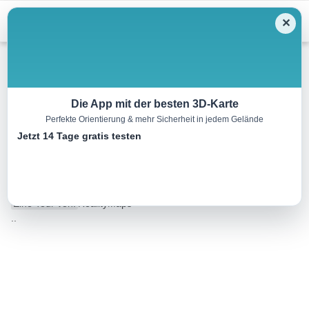
Menu
✕
Wandern
Die App mit der besten 3D-Karte
Perfekte Orientierung & mehr Sicherheit in jedem Gelände
Von Santiago de Compostela
Jetzt 14 Tage gratis testen
nach Negreira
20.8 km
05:30 h
438 m
534 m
Eine Tour von:
RealityMaps
..