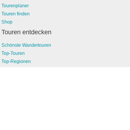
Tourenplaner
Touren finden
Shop
Touren entdecken
Schönste Wandertouren
Top-Touren
Top-Regionen
Skitouren
Infos & Service
News
FAQs
Über uns
RealityMaps