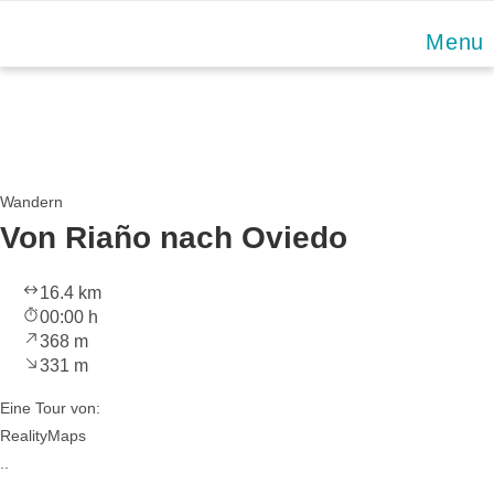
Skip
Menu
to
content
Wandern
Von Riaño nach Oviedo
16.4 km
00:00 h
368 m
331 m
Eine Tour von:
RealityMaps
..