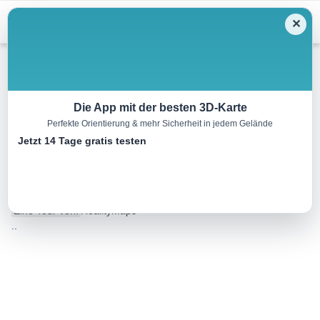
Menu
✕
Wandern
Die App mit der besten 3D-Karte
Perfekte Orientierung & mehr Sicherheit in jedem Gelände
Von Mansilla de las Mulas
Jetzt 14 Tage gratis testen
nach León
18.6 km
04:30 h
143 m
103 m
Eine Tour von:
RealityMaps
..