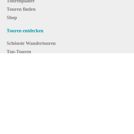
Tourenplaner
Touren finden
Shop
Touren entdecken
Schönste Wandertouren
Top-Touren
Top-Regionen
Skitouren
Infos & Service
News
FAQs
Über uns
RealityMaps