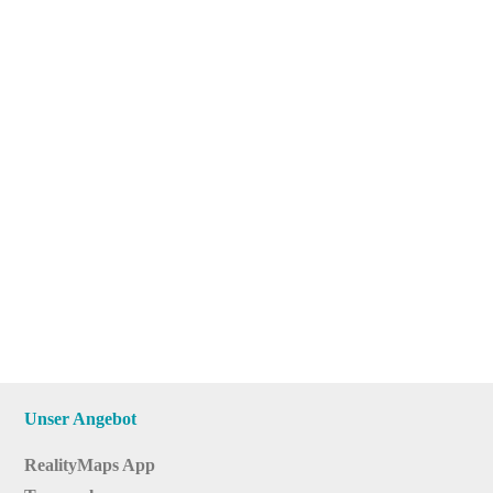
Unser Angebot
RealityMaps App