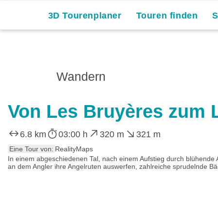
Skip
3D Tourenplaner
Touren finden
to
content
Wandern
Von Les Bruyères zum 
6.8 km
03:00 h
320 m
321 m
Eine Tour von:
RealityMaps
In einem abgeschiedenen Tal, nach einem Aufstieg durch blühende Al
an dem Angler ihre Angelruten auswerfen, zahlreiche sprudelnde Bä