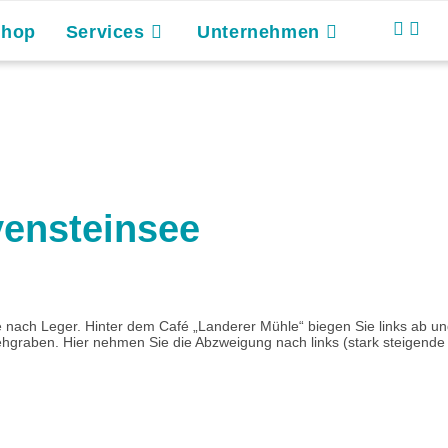
Shop
Services
Unternehmen
vensteinsee
 nach Leger. Hinter dem Café „Landerer Mühle“ biegen Sie links ab u
ehgraben. Hier nehmen Sie die Abzweigung nach links (stark steigend