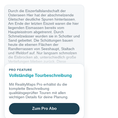
Durch die Eiszerfallslandschaft der
Osterseen Hier hat der abschmelzende
Gletscher deutliche Spuren hinterlassen.
Am Ende der letzten Eiszeit waren die hier
liegenden Eismassen bereits vom
Haupteisstrom abgetrennt. Durch
Schmelzwässer wurden sie in Schotter und
Sand gebettet. Die Schüttungen bauen
heute die ebenen Flächen der
Randterrassen von Seeshaupt, Staltach
und Iffeldorf auf. Nur langsam schmolzen
die Eisbrocken ab, unterschiedlich große
Vertiefungen blieben zurück. Diese
Toteislöcher...
PRO FEATURE
Vollständige Tourbeschreibung
Mit RealityMaps Pro erhältst du die
komplette Beschreibung
qualitätsgeprüfter Touren mit allen
wichtigen Details für deine Planung.
Zum Pro Abo