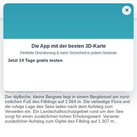
Menu
✕
Wandern
Die App mit der besten 3D-Karte
Perfekte Orientierung & mehr Sicherheit in jedem Gelände
Von Fuschl hoch zum
Jetzt 14 Tage gratis testen
Filblingsee
7.9 km
02:45 h
429 m
419 m
Eine Tour von:
Outdooractive
Der idyllische, kleine Bergsee liegt in einem Bergkessel am nord-
östlichen Fuß des Filblings auf 1.064 m. Die vielseitige Flora und
die ruhige Lage des Sees laden nach dem Aufstieg zum
Verweilen ein. Ein Landschaftsschutzgebiet rund um den See
sorgt für einen zusätzlichen hohen Erholungswert. Variante:
zusätzlicher Aufstieg zum Gipfel des Filbling auf 1.307 m...