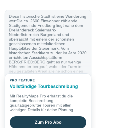
Diese historische Stadt ist eine Wanderung
wertDie ca. 2600 Einwohner zählende
Stadtgemeinde Friedberg liegt nahe dem
Dreiländereck Steiermark-
Niederösterreich-Burgenland und
überrascht mit einem der schönsten
geschlossenen mittelalterlichen
Hauptplätze der Steiermark. Vom
historischen Stadtkern zu der im Jahr 2020
errichteten Aussichtsplattform
BERG:FRIED:BERG geht es nur wenige
Höhenmeter bergauf, wobei der Turm im
neu gestalteten Areal alleine schon einen
Besuch wert ist. Der Erlebnisberg...
PRO FEATURE
Vollständige Tourbeschreibung
Mit RealityMaps Pro erhältst du die
komplette Beschreibung
qualitätsgeprüfter Touren mit allen
wichtigen Details für deine Planung.
Zum Pro Abo