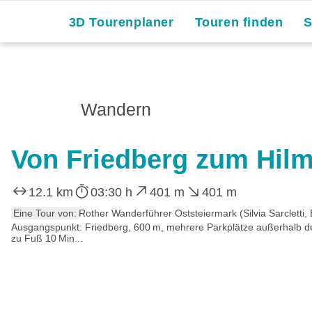
Skip
3D Tourenplaner
Touren finden
to
content
Wandern
Von Friedberg zum Hilm
12.1 km
03:30 h
401 m
401 m
Eine Tour von:
Rother Wanderführer Oststeiermark (Silvia Sarcletti, 
Ausgangspunkt: Friedberg, 600 m, mehrere Parkplätze außerhalb de
zu Fuß 10 Min...