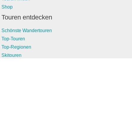
Shop
Touren entdecken
Schönste Wandertouren
Top-Touren
Top-Regionen
Skitouren
Infos & Service
News
FAQs
Über uns
RealityMaps
Team
Jobs