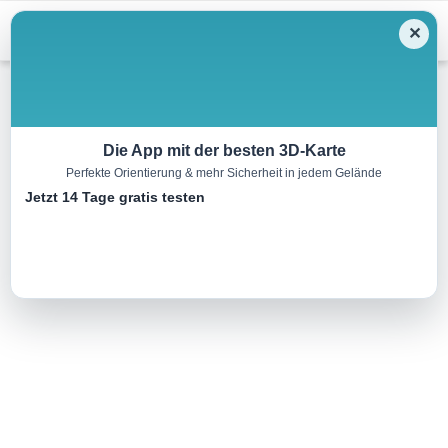
Menu
✕
Wandern
Die App mit der besten 3D-Karte
Perfekte Orientierung & mehr Sicherheit in jedem Gelände
Von Fraga nach Candasnos
Jetzt 14 Tage gratis testen
27.3 km
00:00 h
452 m
290 m
Eine Tour von:
RealityMaps
..