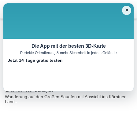
Menu
✕
Wandern
Die App mit der besten 3D-Karte
Perfekte Orientierung & mehr Sicherheit in jedem Gelände
Von der Steinerhütte zum
Jetzt 14 Tage gratis testen
Großen Sauofen
4.6 km
02:00 h
320 m
320 m
Eine Tour von:
Datacycle
Wanderung auf den Großen Sauofen mit Aussicht ins Kärntner
Land..