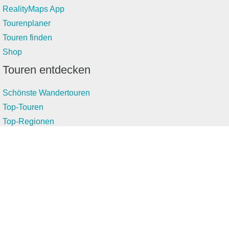
RealityMaps App
Tourenplaner
Touren finden
Shop
Touren entdecken
Schönste Wandertouren
Top-Touren
Top-Regionen
Skitouren
Infos & Service
News
FAQs
Über uns