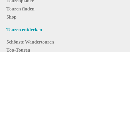
Tourenplaner
Touren finden
Shop
Touren entdecken
Schönste Wandertouren
Top-Touren
Top-Regionen
Skitouren
Infos & Service
News
FAQs
Über uns
RealityMaps