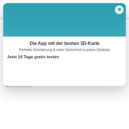
Menu
✕
Wandern
Die App mit der besten 3D-Karte
Perfekte Orientierung & mehr Sicherheit in jedem Gelände
Von Castrelos (Vigo) nach
Jetzt 14 Tage gratis testen
Redondela
76.6 km
00:00 h
1419 m
1418 m
Eine Tour von:
..