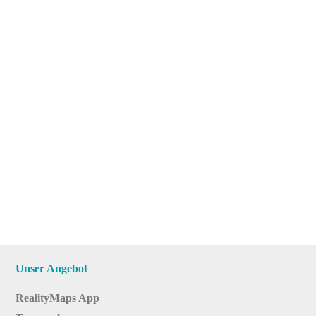
Unser Angebot
RealityMaps App