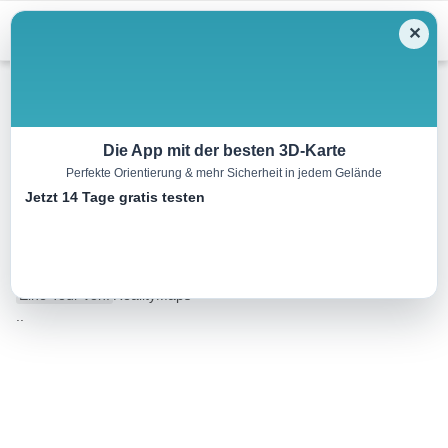
Menu
✕
Wandern
Die App mit der besten 3D-Karte
Perfekte Orientierung & mehr Sicherheit in jedem Gelände
Von Belorado nach San Juan
Jetzt 14 Tage gratis testen
de Ortega
23.7 km
06:00 h
443 m
159 m
Eine Tour von:
RealityMaps
..