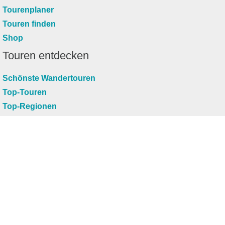
Tourenplaner
Touren finden
Shop
Touren entdecken
Schönste Wandertouren
Top-Touren
Top-Regionen
Skitouren
Infos & Service
News
FAQs
Über uns
RealityMaps