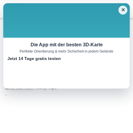
Menu
✕
Wandern
Die App mit der besten 3D-Karte
Perfekte Orientierung & mehr Sicherheit in jedem Gelände
Von Baamonde nach Sobrado
Jetzt 14 Tage gratis testen
dos Monxes
40.3 km
10:30 h
556 m
457 m
Eine Tour von:
RealityMaps
..