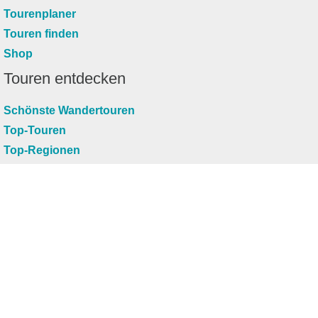
Tourenplaner
Touren finden
Shop
Touren entdecken
Schönste Wandertouren
Top-Touren
Top-Regionen
Skitouren
Infos & Service
News
FAQs
Über uns
RealityMaps