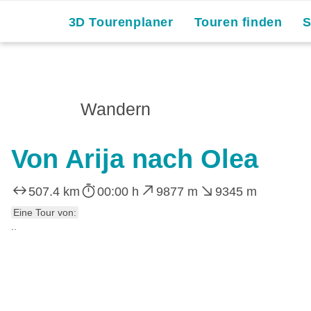
Skip
3D Tourenplaner
Touren finden
to
content
Wandern
Von Arija nach Olea
507.4 km
00:00 h
9877 m
9345 m
Eine Tour von:
..