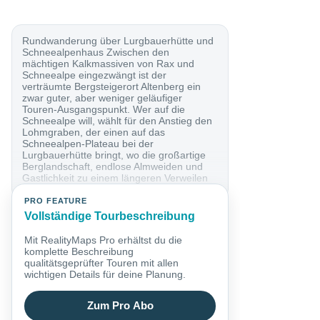
Rundwanderung über Lurgbauerhütte und
Schneealpenhaus Zwischen den
mächtigen Kalkmassiven von Rax und
Schneealpe eingezwängt ist der
verträumte Bergsteigerort Altenberg ein
zwar guter, aber weniger geläufiger
Touren-Ausgangspunkt. Wer auf die
Schneealpe will, wählt für den Anstieg den
Lohmgraben, der einen auf das
Schneealpen-Plateau bei der
Lurgbauerhütte bringt, wo die großartige
Berglandschaft, endlose Almweiden und
Gastlichkeit zu einem längeren Verweilen
einladen. Mit Übergang zum...
PRO FEATURE
Vollständige Tourbeschreibung
Mit RealityMaps Pro erhältst du die
komplette Beschreibung
qualitätsgeprüfter Touren mit allen
wichtigen Details für deine Planung.
Zum Pro Abo