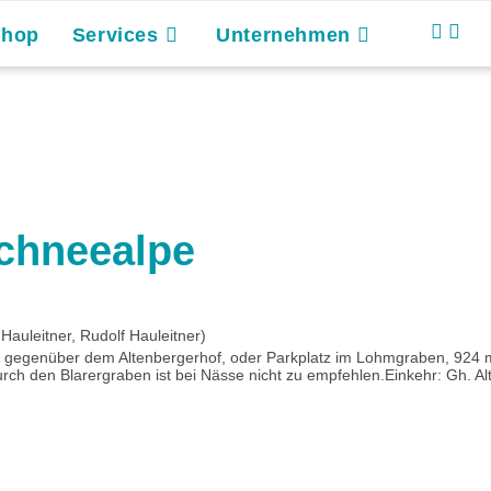
Shop
Services
Unternehmen
Schneealpe
auleitner, Rudolf Hauleitner)
t gegenüber dem Altenbergerhof, oder Parkplatz im Lohmgraben, 924 
urch den Blarergraben ist bei Nässe nicht zu empfehlen.Einkehr: Gh. Al