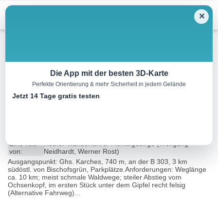
Menu
✕
Wandern
Die App mit der besten 3D-Karte
Perfekte Orientierung & mehr Sicherheit in jedem Gelände
Vom Weißen Main zum
Jetzt 14 Tage gratis testen
Ochsenkopf
9.9 km
03:15 h
406 m
406 m
Eine Tour
Rother Wanderführer Fichtelgebirge (Wolfgang
von:
Neidhardt, Werner Rost)
Ausgangspunkt: Ghs. Karches, 740 m, an der B 303, 3 km
südöstl. von Bischofsgrün, Parkplätze.Anforderungen: Weglänge
ca. 10 km; meist schmale Waldwege; steiler Abstieg vom
Ochsenkopf, im ersten Stück unter dem Gipfel recht felsig
(Alternative Fahrweg)...