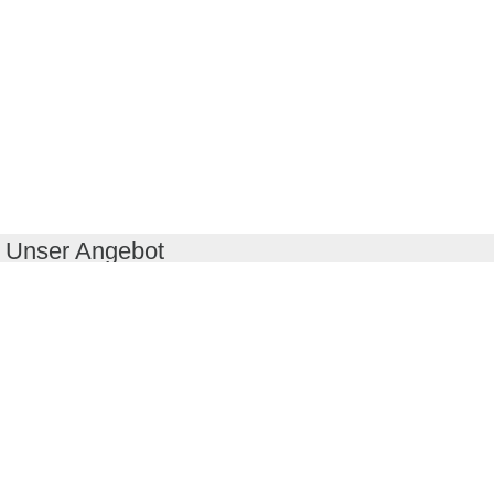
Unser Angebot
RealityMaps App
Tourenplaner
Touren finden
Shop
Touren entdecken
Schönste Wandertouren