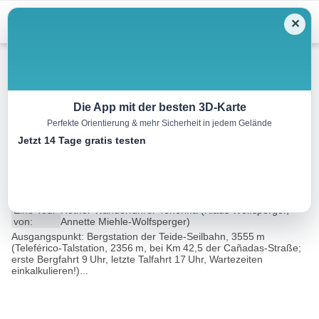
Menu
✕
Wandern
Die App mit der besten 3D-Karte
Perfekte Orientierung & mehr Sicherheit in jedem Gelände
Vom Teide über Pico Vejo zum
Jetzt 14 Tage gratis testen
Parador
12.4 km
04:30 h
69 m
1478 m
Eine Tour
Rother Wanderführer Teneriffa (Klaus Wolfsperger,
von:
Annette Miehle-Wolfsperger)
Ausgangspunkt: Bergstation der Teide-Seilbahn, 3555 m
(Teleférico-Talstation, 2356 m, bei Km 42,5 der Cañadas-Straße;
erste Bergfahrt 9 Uhr, letzte Talfahrt 17 Uhr, Wartezeiten
einkalkulieren!)...