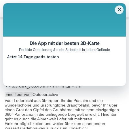
Menu
✕
Wandern
Die App mit der besten 3D-Karte
Perfekte Orientierung & mehr Sicherheit in jedem Gelände
Vom Loderbichl auf das
Jetzt 14 Tage gratis testen
Grubhörndl in der Almenwelt
Lofer
8.9 km
03:45 h
747 m
747 m
Eine Tour von:
Outdooractive
Vom Loderbichl aus überquert Ihr die Postalm und die
wunderschöne und ursprüngliche Bräugföllalm, bevor Ihr über
einen Grat den Gipfel des Grubhörndl mit seinem einzigartigen
360° Panorama in die umliegende Bergwelt erreicht. Hinunter
geht es durch die Almenwelt Lofer mit mehreren
Einkehrmöglichkeiten und weiter über den spannenden
Wasserfallerlebnisweg zurück zum Loderbichl...