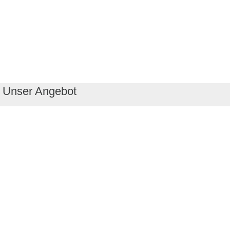
Unser Angebot
RealityMaps App
Tourenplaner
Touren finden
Shop
Touren entdecken
Schönste Wandertouren
Top-Touren
Top-Regionen