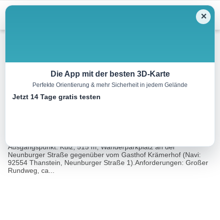
Menu
✕
Wandern
Die App mit der besten 3D-Karte
Perfekte Orientierung & mehr Sicherheit in jedem Gelände
Vom Kulzer Moos ins Aschatal
Jetzt 14 Tage gratis testen
17.8 km
05:00 h
446 m
446 m
Eine Tour
Rother Wanderführer Oberpfälzer Wald (Eva
von:
Krötz)
Ausgangspunkt: Kulz, 515 m, Wanderparkplatz an der
Neunburger Straße gegenüber vom Gasthof Krämerhof (Navi:
92554 Thanstein, Neunburger Straße 1).Anforderungen: Großer
Rundweg, ca...