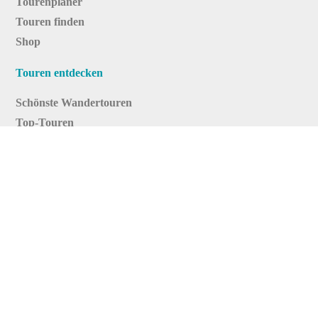
Tourenplaner
Touren finden
Shop
Touren entdecken
Schönste Wandertouren
Top-Touren
Top-Regionen
Skitouren
Infos & Service
News
FAQs
Über uns
RealityMaps