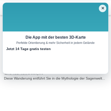
Menu
✕
Wandern
Die App mit der besten 3D-Karte
Perfekte Orientierung & mehr Sicherheit in jedem Gelände
Vom Heuberg zum
Jetzt 14 Tage gratis testen
Teufelsschlössel
8.0 km
02:20 h
297 m
288 m
Eine Tour von:
Datacycle
Diese Wanderung entführt Sie in die Mythologie der Sagenwelt...