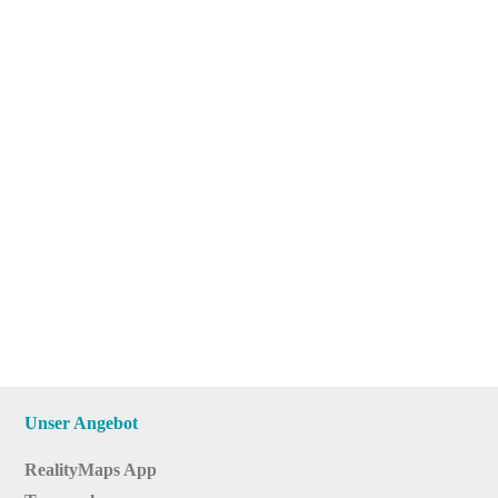
Unser Angebot
RealityMaps App