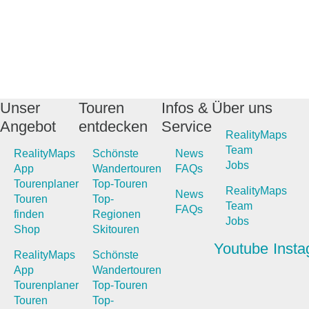
Unser
Touren
Infos &
Über uns
Angebot
entdecken
Service
RealityMaps
Team
RealityMaps
Schönste
News
Jobs
App
Wandertouren
FAQs
Tourenplaner
Top-Touren
RealityMaps
News
Touren
Top-
Team
FAQs
finden
Regionen
Jobs
Shop
Skitouren
Youtube
Inst
RealityMaps
Schönste
App
Wandertouren
Tourenplaner
Top-Touren
Touren
Top-