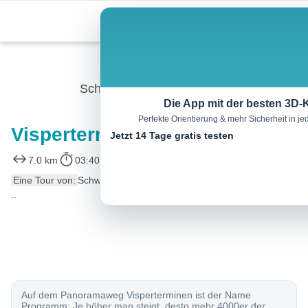
Skip
Menu
to
content
Schneeschuh
Die App mit der besten 3D-
Perfekte Orientierung & mehr Sicherheit in 
Visperterminen-Panoramatrail
Jetzt 14 Tage gratis testen
7.0 km
03:40 h
440 m
440 m
Eine Tour von:
SchweizMobil
..
Auf dem Panoramaweg Visperterminen ist der Name
Programm: Je höher man steigt, desto mehr 4000er der