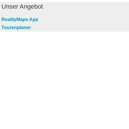
Unser Angebot
RealityMaps App
Tourenplaner
Touren finden
Shop
Touren entdecken
Schönste Wandertouren
Top-Touren
Top-Regionen
Skitouren
Infos & Service
News
FAQs