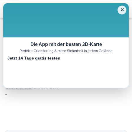
Menu
✕
Kajak
Die App mit der besten 3D-Karte
Perfekte Orientierung & mehr Sicherheit in jedem Gelände
Vierwaldstättersee Kanu,
Jetzt 14 Tage gratis testen
Etappe 3/3
10.0 km
00:00 h
m
m
Eine Tour von:
SchweizMobil
..