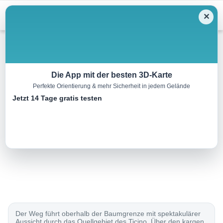
Menu
✕
Wandern
Die App mit der besten 3D-Karte
Perfekte Orientierung & mehr Sicherheit in jedem Gelände
Vier-Quellen-Weg, Etappe 4/5
Jetzt 14 Tage gratis testen
19.0 km
06:15 h
820 m
1450 m
Eine Tour von:
SchweizMobil
..
Der Weg führt oberhalb der Baumgrenze mit spektakulärer
Aussicht durch das Quellgebiet des Ticino. Über den kargen,