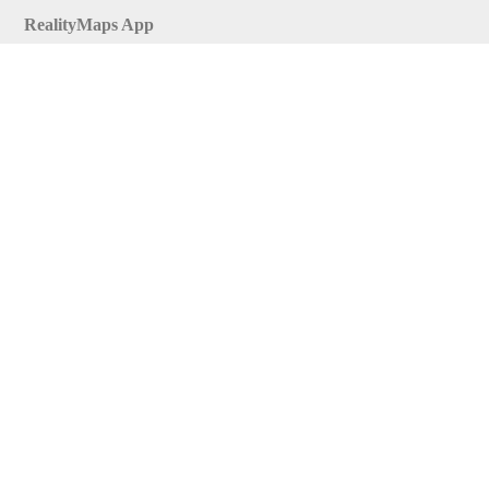
RealityMaps App
Tourenplaner
Touren finden
Shop
Touren entdecken
Schönste Wandertouren
Top-Touren
Top-Regionen
Skitouren
Infos & Service
News
FAQs
Über uns