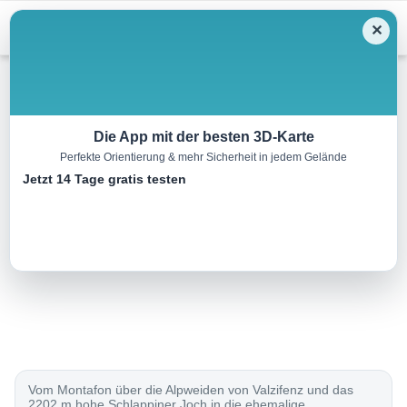
Menu
✕
Wandern
Die App mit der besten 3D-Karte
Perfekte Orientierung & mehr Sicherheit in jedem Gelände
ViaValtellina, Etappe 1/8
Jetzt 14 Tage gratis testen
9.0 km
04:00 h
840 m
580 m
Eine Tour von:
SchweizMobil
..
Vom Montafon über die Alpweiden von Valzifenz und das
2202 m hohe Schlappiner Joch in die ehemalige