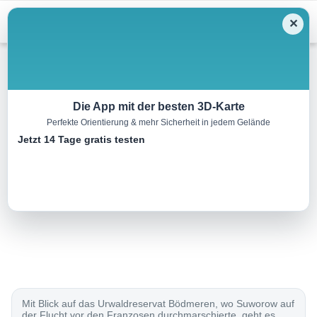
Menu
✕
Wandern
Die App mit der besten 3D-Karte
Perfekte Orientierung & mehr Sicherheit in jedem Gelände
ViaSuworow, Etappe 7/11
Jetzt 14 Tage gratis testen
19.0 km
06:00 h
1100 m
880 m
Eine Tour von:
SchweizMobil
..
Mit Blick auf das Urwaldreservat Bödmeren, wo Suworow auf
der Flucht vor den Franzosen durchmarschierte, geht es