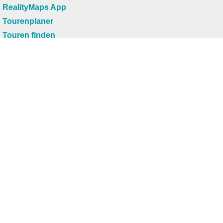
RealityMaps App
Tourenplaner
Touren finden
Shop
Touren entdecken
Schönste Wandertouren
Top-Touren
Top-Regionen
Skitouren
Infos & Service
News
FAQs
Über uns