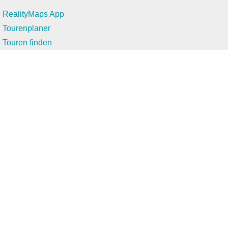
RealityMaps App
Tourenplaner
Touren finden
Shop
Touren entdecken
Schönste Wandertouren
Top-Touren
Top-Regionen
Skitouren
Infos & Service
News
FAQs
Über uns