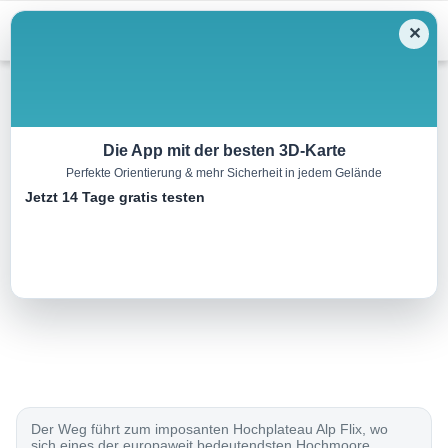
Menu
✕
Wandern
Die App mit der besten 3D-Karte
Perfekte Orientierung & mehr Sicherheit in jedem Gelände
ViaSett, Etappe 4/6
Jetzt 14 Tage gratis testen
21.0 km
07:00 h
1400 m
840 m
Eine Tour von:
SchweizMobil
..
Der Weg führt zum imposanten Hochplateau Alp Flix, wo
sich eines der europaweit bedeutendsten Hochmoore