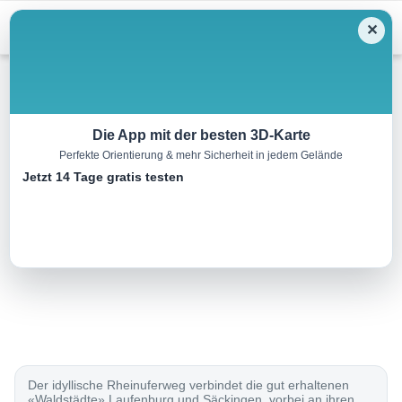
Menu
✕
Wandern
Die App mit der besten 3D-Karte
Perfekte Orientierung & mehr Sicherheit in jedem Gelände
ViaRhenana, Etappe 8/10
Jetzt 14 Tage gratis testen
11.0 km
02:45 h
100 m
110 m
Eine Tour von:
SchweizMobil
..
Der idyllische Rheinuferweg verbindet die gut erhaltenen
«Waldstädte» Laufenburg und Säckingen, vorbei an ihren