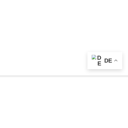
DE
Unser Angebot
RealityMaps App
Tourenplaner
Touren finden
Shop
Touren entdecken