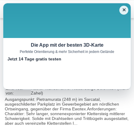
Menu
✕
Wandern
Die App mit der besten 3D-Karte
Perfekte Orientierung & mehr Sicherheit in jedem Gelände
Via ferrata Ernesto »Che«
Jetzt 14 Tage gratis testen
Guevara
13.3 km
07:45 h
1491 m
1491 m
Eine Tour
Rother Wanderführer Klettersteige Dolomiten (Mark
von:
Zahel)
Ausgangspunkt: Pietramurata (248 m) im Sarcatal,
ausgeschilderter Parkplatz im Gewerbegebiet am nördlichen
Ortseingang, gegenüber der Firma Ewotex.Anforderungen:
Charakter: Sehr langer, sonnenexponierter Klettersteig mittlerer
Schwierigkeit. Solide mit Drahtseilen und Trittbügeln ausgestattet,
aber auch vereinzelte Kletterstellen I...