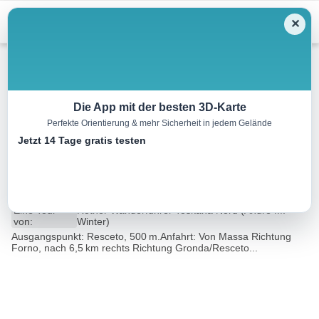
Menu
✕
Wandern
Die App mit der besten 3D-Karte
Perfekte Orientierung & mehr Sicherheit in jedem Gelände
Via di Lizza delle Cave Cruze
Jetzt 14 Tage gratis testen
und Via Vandelli
8.3 km
06:00 h
1029 m
1029 m
Eine Tour
Rother Wanderführer Toskana Nord (André M.
von:
Winter)
Ausgangspunkt: Resceto, 500 m.Anfahrt: Von Massa Richtung
Forno, nach 6,5 km rechts Richtung Gronda/Resceto...