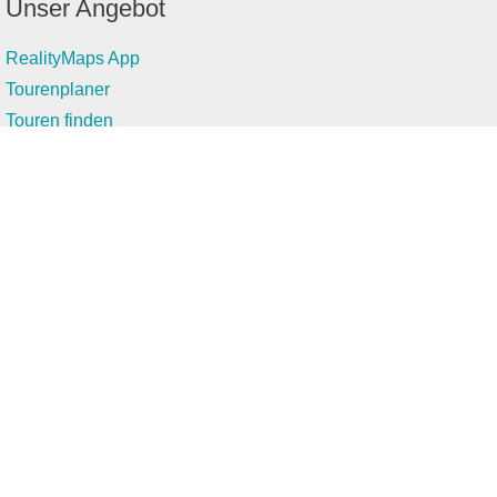
Unser Angebot
RealityMaps App
Tourenplaner
Touren finden
Shop
Touren entdecken
Schönste Wandertouren
Top-Touren
Top-Regionen
Skitouren
Infos & Service
News
FAQs
Über uns