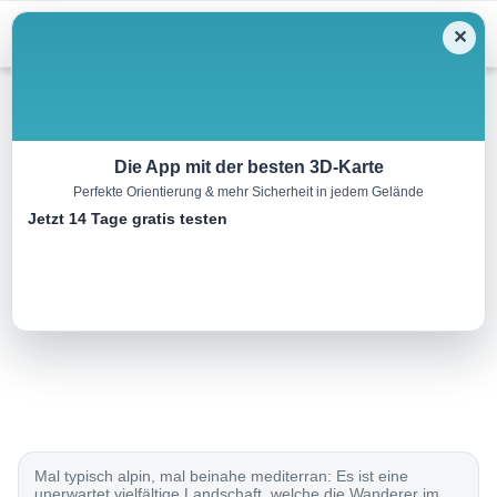
Menu
✕
Sonstiges
Die App mit der besten 3D-Karte
Perfekte Orientierung & mehr Sicherheit in jedem Gelände
Via Calanca
Jetzt 14 Tage gratis testen
21.0 km
00:00 h
1250 m
500 m
Eine Tour von:
SchweizMobil
..
Mal typisch alpin, mal beinahe mediterran: Es ist eine
unerwartet vielfältige Landschaft, welche die Wanderer im