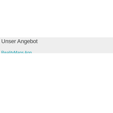
Unser Angebot
RealityMaps App
Tourenplaner
Touren finden
Shop
Touren entdecken
Schönste Wandertouren
Top-Touren
Top-Regionen