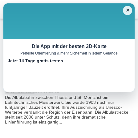
Menu
✕
Wandern
Die App mit der besten 3D-Karte
Perfekte Orientierung & mehr Sicherheit in jedem Gelände
Via Albula/Bernina, Etappe
Jetzt 14 Tage gratis testen
4/10
7.0 km
02:20 h
520 m
110 m
Eine Tour von:
SchweizMobil
Die Albulabahn zwischen Thusis und St. Moritz ist ein
bahntechnisches Meisterwerk. Sie wurde 1903 nach nur
fünfjähriger Bauzeit eröffnet. Ihre Auszeichnung als Unesco-
Welterbe verdankt die Region der Eisenbahn: Die Albulastrecke
steht seit 2008 unter Schutz, denn ihre dramatische
Linienführung ist einzigartig...