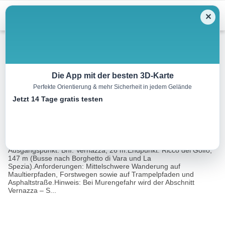
Menu
✕
Wandern
Die App mit der besten 3D-Karte
Perfekte Orientierung & mehr Sicherheit in jedem Gelände
Vernazza – Riccò del Golfo
Jetzt 14 Tage gratis testen
9.0 km
04:00 h
622 m
501 m
Eine Tour
Rother Wanderführer Cinque Terre (Martin
von:
Locher)
Ausgangspunkt: Bhf. Vernazza, 26 m.Endpunkt: Riccò del Golfo,
147 m (Busse nach Borghetto di Vara und La
Spezia).Anforderungen: Mittelschwere Wanderung auf
Maultierpfaden, Forstwegen sowie auf Trampelpfaden und
Asphaltstraße.Hinweis: Bei Murengefahr wird der Abschnitt
Vernazza – S...