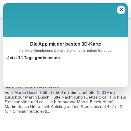
Menu
✕
Wandern
Die App mit der besten 3D-Karte
Perfekte Orientierung & mehr Sicherheit in jedem Gelände
Vent – Martin Busch Hütte –
Jetzt 14 Tage gratis testen
Similaunhütte
13.7 km
04:30 h
1261 m
24 m
Eine Tour von:
Outdooractive
Vent-Martin Busch Hütte (2.500 m)-Similaunhütte (3.019 m)-
zurück zur Martin Busch Hütte Nächtigung (Gehzeit: ca. 4 ½ h zur
Similaunhütte und ca. 1 ½ h retour zur Martin Busch Hütte)
Martin Busch Hütte: evtl. Aufstieg auf die Kreuzspitze 3.457 m 2
½ h Similaunhütte: evtl...