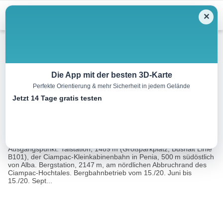
Menu
✕
Wandern
Die App mit der besten 3D-Karte
Perfekte Orientierung & mehr Sicherheit in jedem Gelände
Val de Crepa
Jetzt 14 Tage gratis testen
8.4 km
02:45 h
214 m
979 m
Eine Tour
Rother Wanderführer Dolomiten 4 (Franz
von:
Hauleitner)
Ausgangspunkt: Talstation, 1489 m (Großparkplatz, Bushalt Linie
B101), der Ciampac-Kleinkabinenbahn in Penia, 500 m südöstlich
von Alba. Bergstation, 2147 m, am nördlichen Abbruchrand des
Ciampac-Hochtales. Bergbahnbetrieb vom 15./20. Juni bis
15./20. Sept...