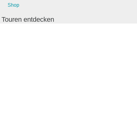
Shop
Touren entdecken
Schönste Wandertouren
Top-Touren
Top-Regionen
Skitouren
Schönste Wandertouren
Top-Touren
Top-Regionen
Skitouren
Infos & Service
News
FAQs