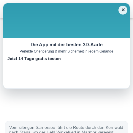
Menu
✕
Radtour
Die App mit der besten 3D-Karte
Perfekte Orientierung & mehr Sicherheit in jedem Gelände
Unterwalden-Route
Jetzt 14 Tage gratis testen
45.0 km
00:00 h
950 m
440 m
Eine Tour von:
SchweizMobil
..
Vom silbrigen Sarnersee führt die Route durch den Kernwald
nach Stans, wo der Held Winkelried in Marmor verewigt