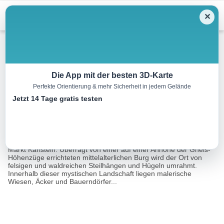
Menu
✕
Wandern
Die App mit der besten 3D-Karte
Perfekte Orientierung & mehr Sicherheit in jedem Gelände
Um die Griesleiten
Jetzt 14 Tage gratis testen
8.1 km
03:00 h
120 m
120 m
Eine Tour von:
Outdooractive
Im tief eingeschnittenen Thayatal liegt auf 440 m Seehöhe der
Markt Karlstein. Überragt von einer auf einer Anhöhe der Gneis-
Höhenzüge errichteten mittelalterlichen Burg wird der Ort von
felsigen und waldreichen Steilhängen und Hügeln umrahmt.
Innerhalb dieser mystischen Landschaft liegen malerische
Wiesen, Äcker und Bauerndörfer...