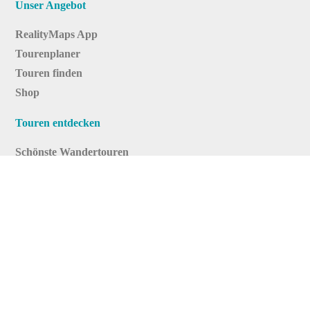
Unser Angebot
RealityMaps App
Tourenplaner
Touren finden
Shop
Touren entdecken
Schönste Wandertouren
Top-Touren
Top-Regionen
Skitouren
Infos & Service
News
FAQs