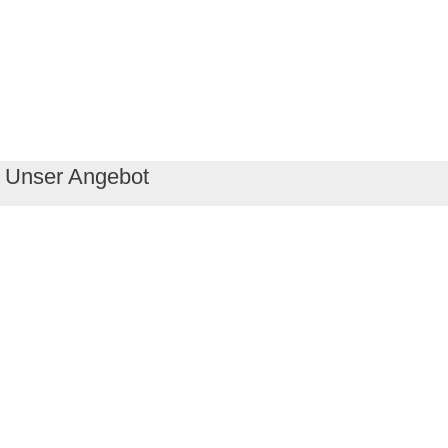
Unser Angebot
RealityMaps App
Tourenplaner
Touren finden
Shop
Touren entdecken
Schönste Wandertouren
Top-Touren
Top-Regionen