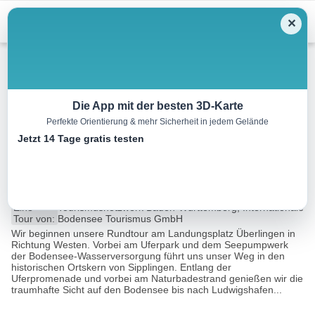
Menu
✕
Radtour
Die App mit der besten 3D-Karte
Perfekte Orientierung & mehr Sicherheit in jedem Gelände
Um den Überlinger See zum
Jetzt 14 Tage gratis testen
Mindelsee
36.8 km
02:44 h
350 m
354 m
Eine
Tourismusnetzwerk Baden-Württemberg, Internationale
Tour von:
Bodensee Tourismus GmbH
Wir beginnen unsere Rundtour am Landungsplatz Überlingen in
Richtung Westen. Vorbei am Uferpark und dem Seepumpwerk
der Bodensee-Wasserversorgung führt uns unser Weg in den
historischen Ortskern von Sipplingen. Entlang der
Uferpromenade und vorbei am Naturbadestrand genießen wir die
traumhafte Sicht auf den Bodensee bis nach Ludwigshafen...