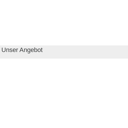
Unser Angebot
RealityMaps App
Tourenplaner
Touren finden
Shop
Touren entdecken
Schönste Wandertouren
Top-Touren
Top-Regionen