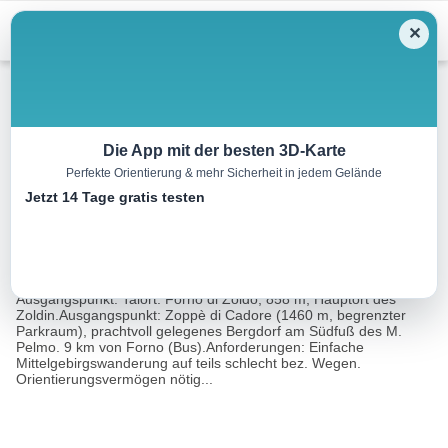
Menu
✕
Wandern
Die App mit der besten 3D-Karte
Perfekte Orientierung & mehr Sicherheit in jedem Gelände
Um den Monte Penna
Jetzt 14 Tage gratis testen
17.5 km
06:00 h
755 m
755 m
Eine Tour
Rother Wanderführer Dolomiten 7 (Franz
von:
Hauleitner)
Ausgangspunkt: Talort: Forno di Zoldo, 858 m, Hauptort des
Zoldin.Ausgangspunkt: Zoppè di Cadore (1460 m, begrenzter
Parkraum), prachtvoll gelegenes Bergdorf am Südfuß des M.
Pelmo. 9 km von Forno (Bus).Anforderungen: Einfache
Mittelgebirgswanderung auf teils schlecht bez. Wegen.
Orientierungsvermögen nötig...