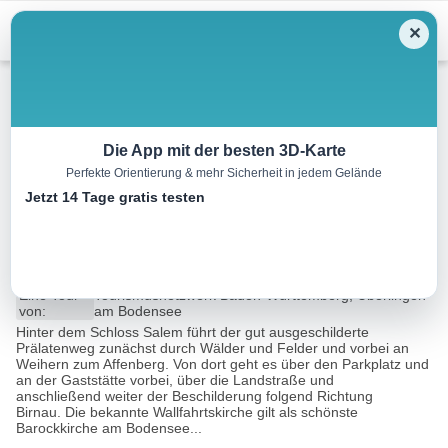
Menu
✕
Wandern
Die App mit der besten 3D-Karte
Perfekte Orientierung & mehr Sicherheit in jedem Gelände
Ulrikaweg Schloss Salem –
Jetzt 14 Tage gratis testen
Kloster Hegne
23.6 km
06:15 h
160 m
190 m
Eine Tour
Tourismusnetzwerk Baden-Württemberg, Überlingen
von:
am Bodensee
Hinter dem Schloss Salem führt der gut ausgeschilderte
Prälatenweg zunächst durch Wälder und Felder und vorbei an
Weihern zum Affenberg. Von dort geht es über den Parkplatz und
an der Gaststätte vorbei, über die Landstraße und
anschließend weiter der Beschilderung folgend Richtung
Birnau. Die bekannte Wallfahrtskirche gilt als schönste
Barockkirche am Bodensee...