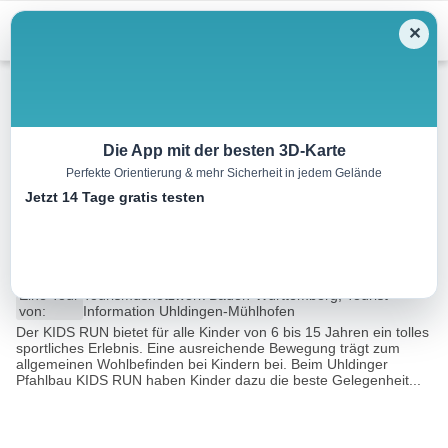
Menu
✕
Laufen
Die App mit der besten 3D-Karte
Perfekte Orientierung & mehr Sicherheit in jedem Gelände
Uhldinger Pfahlbau KIDS RUN
Jetzt 14 Tage gratis testen
800m
0.8 km
00:10 h
4 m
4 m
Eine Tour
Tourismusnetzwerk Baden-Württemberg, Tourist-
von:
Information Uhldingen-Mühlhofen
Der KIDS RUN bietet für alle Kinder von 6 bis 15 Jahren ein tolles
sportliches Erlebnis. Eine ausreichende Bewegung trägt zum
allgemeinen Wohlbefinden bei Kindern bei. Beim Uhldinger
Pfahlbau KIDS RUN haben Kinder dazu die beste Gelegenheit...