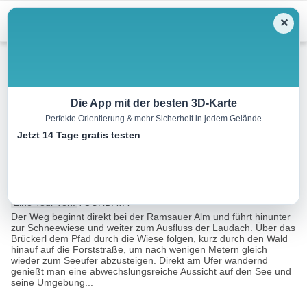
Menu
✕
Wandern
Die App mit der besten 3D-Karte
Perfekte Orientierung & mehr Sicherheit in jedem Gelände
Uferrundwanderweg-Rund um
Jetzt 14 Tage gratis testen
den Laudachsee in Gmunden
1.7 km
00:32 h
49 m
49 m
Eine Tour von:
TOURDATA
Der Weg beginnt direkt bei der Ramsauer Alm und führt hinunter
zur Schneewiese und weiter zum Ausfluss der Laudach. Über das
Brückerl dem Pfad durch die Wiese folgen, kurz durch den Wald
hinauf auf die Forststraße, um nach wenigen Metern gleich
wieder zum Seeufer abzusteigen. Direkt am Ufer wandernd
genießt man eine abwechslungsreiche Aussicht auf den See und
seine Umgebung...