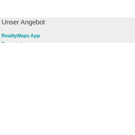
Unser Angebot
RealityMaps App
Tourenplaner
Touren finden
Shop
Touren entdecken
Schönste Wandertouren
Top-Touren
Top-Regionen
Skitouren
Infos & Service
News