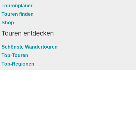
Tourenplaner
Touren finden
Shop
Touren entdecken
Schönste Wandertouren
Top-Touren
Top-Regionen
Skitouren
Infos & Service
News
FAQs
Über uns
RealityMaps