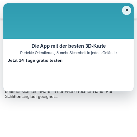
Menu
✕
Langlauf
Die App mit der besten 3D-Karte
Perfekte Orientierung & mehr Sicherheit in jedem Gelände
Übungsloipe Pertisau
Jetzt 14 Tage gratis testen
1.5 km
00:15 h
18 m
m
Eine Tour von:
Contwise
Ideale Übungsrunde für Anfänger im flachen Gelände. Die Loipe
befindet sich taleinwärts in der Wiese rechter Hand. Für
Schlittenlanglauf geeignet...