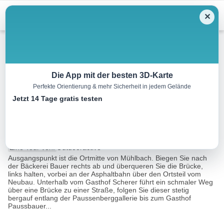
Menu
✕
Wandern
Die App mit der besten 3D-Karte
Perfekte Orientierung & mehr Sicherheit in jedem Gelände
Über die Paussenberggalerie
Jetzt 14 Tage gratis testen
zur Pronebenalm
12.1 km
04:30 h
577 m
568 m
Eine Tour von:
Outdooractive
Ausgangspunkt ist die Ortmitte von Mühlbach. Biegen Sie nach
der Bäckerei Bauer rechts ab und überqueren Sie die Brücke,
links halten, vorbei an der Asphaltbahn über den Ortsteil vom
Neubau. Unterhalb vom Gasthof Scherer führt ein schmaler Weg
über eine Brücke zu einer Straße, folgen Sie dieser stetig
bergauf entlang der Paussenberggallerie bis zum Gasthof
Paussbauer...