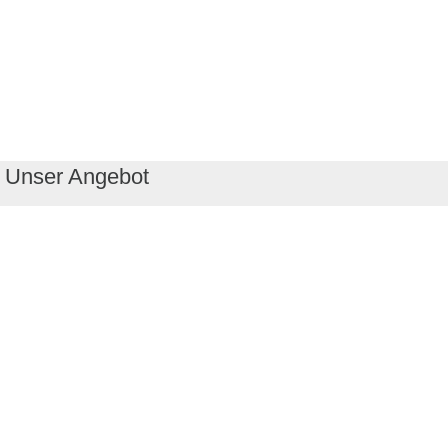
Unser Angebot
RealityMaps App
Tourenplaner
Touren finden
Shop
Touren entdecken
Schönste Wandertouren
Top-Touren
Top-Regionen