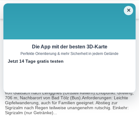
Menu
✕
Wandern
Die App mit der besten 3D-Karte
Perfekte Orientierung & mehr Sicherheit in jedem Gelände
Über den Rechelkopf
Jetzt 14 Tage gratis testen
14.8 km
04:45 h
733 m
707 m
Eine Tour von:
Rother Wanderführer Isarwinkel (Eugen E. Hüsler)
Ausgangspunkt: Bushalt Pulverwirt, 680 m, an der alten Straße
von Gaißach nach Lenggries (Ortsteil Kellern).Endpunkt: Greiling,
706 m, Nachbarort von Bad Tölz (Bus).Anforderungen: Leichte
Gipfelwanderung, auch für Familien geeignet. Abstieg zur
Sigrizalm nach Regen teilweise unangenehm rutschig. Einkehr:
Sigrizalm (nur Getränke)...