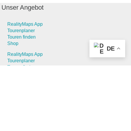
Unser Angebot
RealityMaps App
Tourenplaner
Touren finden
Shop
DE
RealityMaps App
Tourenplaner
Touren finden
Shop
Touren entdecken
Schönste Wandertouren
Top-Touren
Top-Regionen
Skitouren