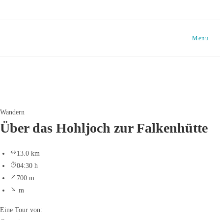
Skip
to
content
Menu
Wandern
Über das Hohljoch zur Falkenhütte
13.0 km
04:30 h
700 m
m
Eine Tour von: