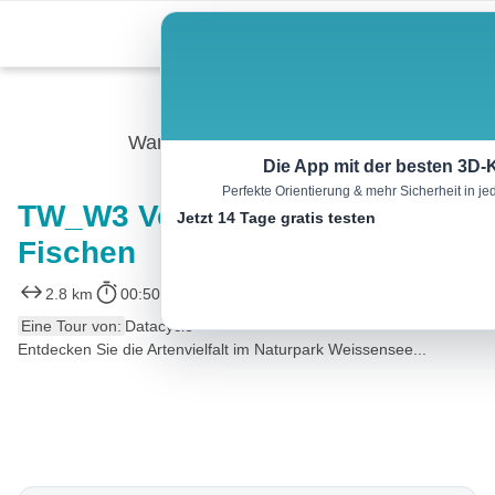
Skip
Menu
to
content
Wandern
Die App mit der besten 3D-
Perfekte Orientierung & mehr Sicherheit in 
TW_W3 Von Fischern und
Jetzt 14 Tage gratis testen
Fischen
2.8 km
00:50 h
10 m
10 m
Eine Tour von:
Datacycle
Entdecken Sie die Artenvielfalt im Naturpark Weissensee...