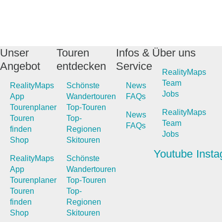
Unser
Touren
Infos &
Über uns
Angebot
entdecken
Service
RealityMaps
Team
RealityMaps
Schönste
News
Jobs
App
Wandertouren
FAQs
Tourenplaner
Top-Touren
RealityMaps
News
Touren
Top-
Team
FAQs
finden
Regionen
Jobs
Shop
Skitouren
Youtube
Inst
RealityMaps
Schönste
App
Wandertouren
Tourenplaner
Top-Touren
Touren
Top-
finden
Regionen
Shop
Skitouren