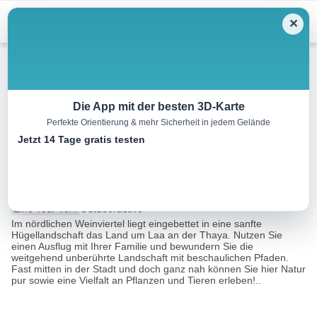
Menu
✕
Wandern
Die App mit der besten 3D-Karte
Perfekte Orientierung & mehr Sicherheit in jedem Gelände
»tut gut« Wanderweg
Jetzt 14 Tage gratis testen
Laa/Thaya | Route 2
6.7 km
02:00 h
2 m
3 m
Eine Tour von:
Outdooractive
Im nördlichen Weinviertel liegt eingebettet in eine sanfte
Hügellandschaft das Land um Laa an der Thaya. Nutzen Sie
einen Ausflug mit Ihrer Familie und bewundern Sie die
weitgehend unberührte Landschaft mit beschaulichen Pfaden.
Fast mitten in der Stadt und doch ganz nah können Sie hier Natur
pur sowie eine Vielfalt an Pflanzen und Tieren erleben!..