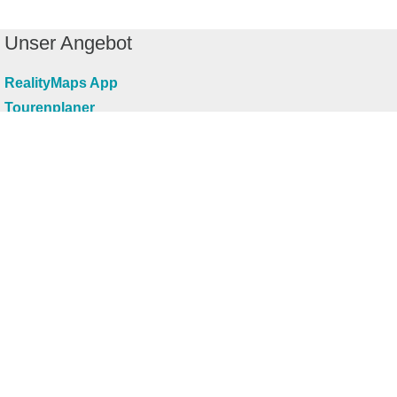
Unser Angebot
RealityMaps App
Tourenplaner
Touren finden
Shop
Touren entdecken
Schönste Wandertouren
Top-Touren
Top-Regionen
Skitouren
Infos & Service
News