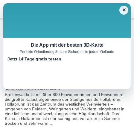
Menu
✕
Wandern
Die App mit der besten 3D-Karte
Perfekte Orientierung & mehr Sicherheit in jedem Gelände
»tut gut« Wanderweg
Jetzt 14 Tage gratis testen
Breitenwaida | Route 2
10.2 km
03:00 h
186 m
187 m
Eine Tour von:
Outdooractive
Breitenwaida ist mit über 800 Einwohnerinnen und Einwohnern
die größte Katastralgemeinde der Stadtgemeinde Hollabrunn.
Hollabrunn ist das Zentrum des westlichen Weinviertels –
umgeben von Feldern, Weingärten und Wäldern, eingebettet in
eine liebliche und abwechslungsreiche Hügellandschaft. Das
Klima in Hollabrunn ist sehr sonnig und vor allem im Sommer
trocken und sehr warm...