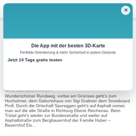
Menu
✕
Mountainbike
Die App mit der besten 3D-Karte
Perfekte Orientierung & mehr Sicherheit in jedem Gelände
Turracher Höhe – Saureggen
Jetzt 14 Tage gratis testen
Tour – Region Nockberge
18.3 km
02:15 h
594 m
594 m
Eine Tour von:
Datacycle
Wunderschöner Rundweg, vorbei am Grünsee geht’s zum
Hochsinner, dem Geburtshaus von Sigi Grabner dem Snowboard
Profi. Durch die Ortschaft Saureggen geht’s auf Asphalt vonwo
man auf die alte Straße in Richtung Ebene Reichenau. Beim
Tristal geht’s wieder zur Bundesstraße und weiter auf
Asphaltstraße zum Bergbauernhof der Familie Huber –
Bauernhof Eis...